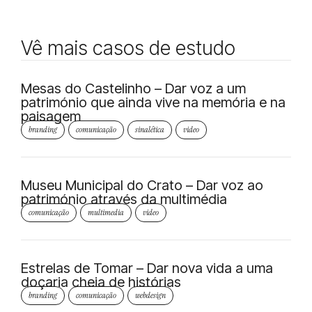
Vê mais casos de estudo
Mesas do Castelinho – Dar voz a um
património que ainda vive na memória e na
paisagem
branding
,
comunicação
,
sinalética
,
video
Museu Municipal do Crato – Dar voz ao
património através da multimédia
comunicação
,
multimedia
,
video
Estrelas de Tomar – Dar nova vida a uma
doçaria cheia de histórias
branding
,
comunicação
,
webdesign