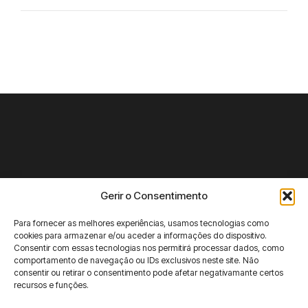
Gerir o Consentimento
Faz-nos uma
Alguma
Sobre nós
Facebook
visita!
questão?
Tomar ——
Clientes
Instagram
Para fornecer as melhores experiências, usamos tecnologias como
geral@utd.pt
Portugal
Serviços
LinkedIn
cookies para armazenar e/ou aceder a informações do dispositivo.
+351 249 817 527
Rua João Carlos
Chamada para rede fixa
Consentir com essas tecnologias nos permitirá processar dados, como
Casos de Estudo
Behance
Everard, nº 3, 1º
nacional
comportamento de navegação ou IDs exclusivos neste site. Não
Queres colaborar
B.
Youtube
consentir ou retirar o consentimento pode afetar negativamante certos
connosco?
2300-561 Tomar
recursos e funções.
joao@utd.pt